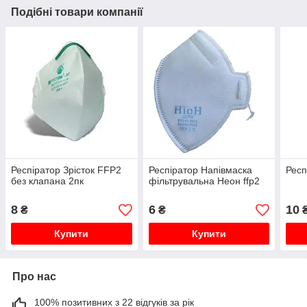
Подібні товари компанії
Респіратор Зрісток FFP2
Респіратор Напівмаска
Респ
без клапана 2пк
фільтрувальна Неон ffp2
8
6
10
₴
₴
Купити
Купити
Про нас
100% позитивних з 22 відгуків за рік