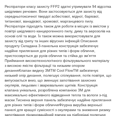
Респіратори класу захисту FFP2 здатні утримувати 94 відсотка
шкідливих речовин. Вони застосовуються для захисту від
середньотоксичної твердої асбестової, мідної, барієвої,
титанової, ванадієвої, хромової, марганцевого пилу.
Респіратори підходять також для роботи в місцях із вмістом у
повітрі шкідливого канцерогенного пилу, диму та аерозолів на
основі олії та води. Їх також можна використовувати для
захисту від грипу та інших вірусних інфекцій.Описання
продукту Складана 3-панельна конструкція забезпечує
надійне прилягання для різних типів і форм обличчя,
пристосовується до рухів обличчя та стійка до зм'яття
Приймання високотехнологічного фільтрувального матеріалу
з високою якістю фільтрації та низьким опором
диханняКлапан видиху 3MTM Cool FlowTM забезпечує
низький опір дихання, полегшує спілкування, потік повітря, що
випускається вниз, що зменшує запотівання захисних
окулярів, лицьових і зварювальних щитків. Конструкція
клапана унікальна, розроблена компанією 3М для
максимально ефективного відведення тепла та вологи з-під
маски.Тиснена верхня панель забезпечує надійне прилягання
для різних типів і форм обличчяФігурна вирубка верхньої
панелі для кращої сумісності з окулярами та зниження ризику
запотівання лінзиноваційний язичок на підборідді полегшує