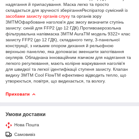
надягання й припасування. Маска легко та просто
складається для зручності зберіганняРеспіратор сумісний із
засобами захисту органів слуху
та органів зору
3МTMОфарбоване наголов'я дає змогу визначити ступінь
захисту: синій для FFP2 (до 12 ГДК).Противоаерозольна
фільтрувальна напівмаска 3MTM AuraTM модель 9322+ клас
захисту FFP2 (до 12 ГДК), складаного типу, 3-панельної
конструкції, з низьким опором дихання й рельєфною
верхньою панеллю, яка допомагає зменшити запотівання
окулярів. Обладнана інноваційним язичком для надягання та
легкого регулювання, мають колірне маркування наголів'я
для швидкої та легкої ідентифікації ступеня захисту. Клапан
видиху 3MTM Cool FlowTM ефективно відводить тепло, що
утворюється, повітря, що видихається, та вологу.
Приховати
Умови доставки
Нова Пошта
Самовивіз