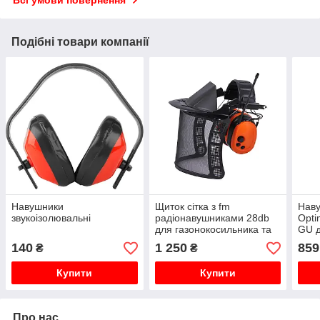
Подібні товари компанії
Навушники
Щиток сітка з fm
Наву
звукоізолювальні
радіонавушниками 28db
Opti
для газонокосильника та
GU д
волосіні.
140
1 250
859
₴
₴
Купити
Купити
Про нас