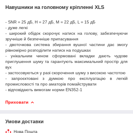
Навушники на головному кріпленні XLS
- SNR = 25 дБ, H = 27 дБ, M = 22 дБ, L = 15 дБ
- дуже легкі
- широкий обідок скорочує натиск на голову, забезпечуючи
зручніше й безпечніше припасування
- двоточкова система збирання вушної частини дає змогу
рівномірно розподілити натиск на подушках
- унікальним чином сформовані вкладки дають чудове
приглушення шуму та гарантують максимальний простір для
вух
- застосовуються у разі скорочення шуму з високою частотою
- запроєктовані з думкою про експлуатацію в легкій
промисловості та про аматорів помайструвати
- відповідають вимогам норми EN352-1
Приховати
Умови доставки
Нова Пошта