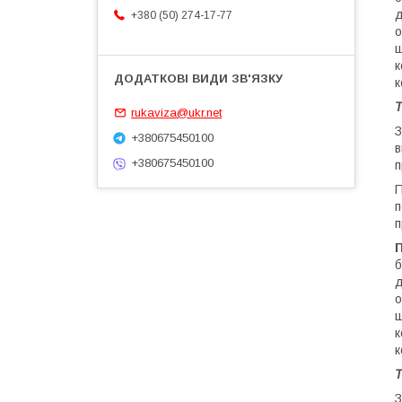
д
+380 (50) 274-17-77
о
ш
к
к
Т
rukaviza@ukr.net
З
+380675450100
в
+380675450100
п
п
п
б
д
о
ш
к
к
Т
З