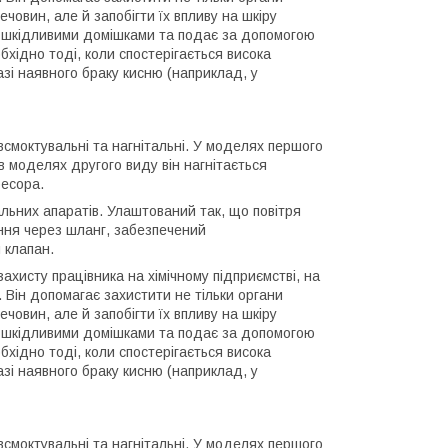
човин, але й запобігти їх впливу на шкіру
зі шкідливими домішками та подає за допомогою
бхідно тоді, коли спостерігається висока
азі наявного браку кисню (наприклад, у
всмоктувальні та нагнітальні. У моделях першого
в моделях другого виду він нагнітається
ресора.
ьних апаратів. Улаштований так, що повітря
ння через шланг, забезпечений
 клапан.
ахисту працівника на хімічному підприємстві, на
. Він допомагає захистити не тільки органи
човин, але й запобігти їх впливу на шкіру
зі шкідливими домішками та подає за допомогою
бхідно тоді, коли спостерігається висока
азі наявного браку кисню (наприклад, у
всмоктувальні та нагнітальні. У моделях першого