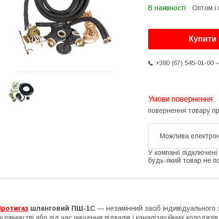
В наявності
Оптом і 
Купити
+380 (67) 545-01-00
повернення товару п
У компанії підключені
будь-який товар не п
Протигаз
шланговий ПШ-1С
— незамінний засіб індивідуального з
удівництві або під час чищення підвалів і каналізаційних колодязів