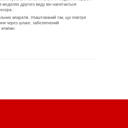
в моделях другого виду він нагнітається
ресора.
ьних апаратів. Улаштований так, що повітря
ння через шланг, забезпечений
 клапан.