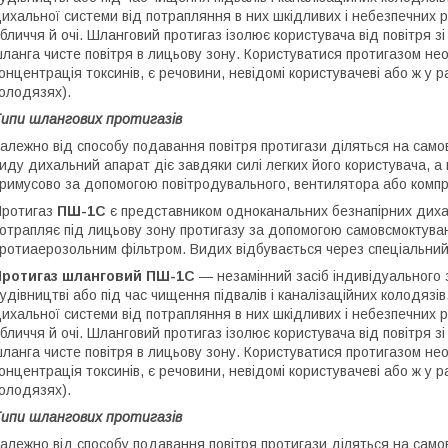
ихальної системи від потрапляння в них шкідливих і небезпечних ре
бличчя й очі. Шланговий протигаз ізолює користувача від повітря 
ланга чисте повітря в лицьову зону. Користуватися протигазом нео
онцентрація токсинів, є речовини, невідомі користувачеві або ж у р
олодязях).
ипи шлангових протигазів
алежно від способу подавання повітря протигази діляться на само
иду дихальний апарат діє завдяки силі легких його користувача, а 
римусово за допомогою повітродувального, вентилятора або комп
Протигаз
ПШ-1С
є представником одноканальних безнапірних дихал
отрапляє під лицьову зону протигазу за допомогою самовсмоктува
ротиаерозольним фільтром. Видих відбувається через спеціальний
Протигаз шланговий ПШ-1С
— незамінний засіб індивідуального з
удівництві або під час чищення підвалів і каналізаційних колодязів
ихальної системи від потрапляння в них шкідливих і небезпечних ре
бличчя й очі. Шланговий протигаз ізолює користувача від повітря 
ланга чисте повітря в лицьову зону. Користуватися протигазом нео
онцентрація токсинів, є речовини, невідомі користувачеві або ж у р
олодязях).
ипи шлангових протигазів
алежно від способу подавання повітря протигази діляться на само