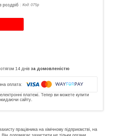
в роздріб
Код:
075p
ротягом 14 днів
за домовленістю
 електронні платежі. Тепер ви можете купити
окидаючи сайту.
ахисту працівника на хімічному підприємстві, на
. Він допомагає захистити не тільки органи