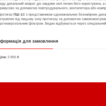
иду дихальний апарат діє завдяки силі легких його користувача, а 
римусово за допомогою повітродувального, вентилятора або комп
Протигаз
ПШ-1С
є представником одноканальних безнапірних дихал
отрапляє під лицьову зону протигазу за допомогою самовсмоктува
ротиаерозольним фільтром. Видих відбувається через спеціальний
нформація для замовлення
іна:
3 850 ₴