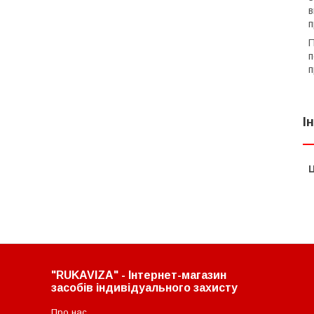
в
п
п
п
І
Ц
"RUKAVIZA" - Інтернет-магазин
засобів індивідуального захисту
Про нас