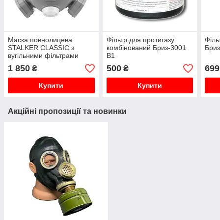
Маска повнолицева
Фільтр для протигазу
Філь
STALKER CLASSIC з
комбінований Бриз-3001
Бри
вугільними фільтрами
B1
ABE1
1 850
500
699
₴
₴
Купити
Купити
Акційні пропозиції та новинки