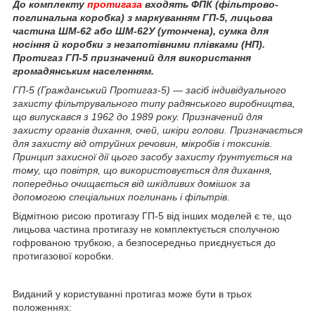
До комплекту
протигаза
входять ФПК (фільтрово-
поглинальна коробка) з маркуванням ГП-5, лицьова
частина ШМ-62 або ШМ-62У (утончена), сумка для
носіння й коробки з незапотівними плівками (НП).
Протигаз ГП-5 призначений для використання
громадянським населенням.
ГП-5 (Гражданський Протигаз-5) — засіб індивідуального
захисту фільтрувального типу радянського виробництва,
що випускався з 1962 до 1989 року. Призначений для
захисту органів дихання, очей, шкіри голови. Призначається
для захисту від отруйних речовин, мікробів і токсинів.
Принцип захисної дії цього засобу захисту ґрунтується на
тому, що повітря, що використовується для дихання,
попередньо очищається від шкідливих домішок за
допомогою спеціальних поглинань і фільтрів.
Відмітною рисою протигазу ГП-5 від інших моделей є те, що
лицьова частина протигазу не комплектується сполучною
гофрованою трубкою, а безпосередньо приєднується до
протигазової коробки.
Виданий у користуванні протигаз може бути в трьох
положеннях: