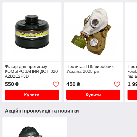
Фільтр для протигазу
Протигаз ГП5 виробник
Прот
КОМБІРОВАНИЙ ДОТ 320
Україна 2025 рік
комб
А2В2Е2P3D
під а
550
450
1 9
₴
₴
Купити
Купити
Акційні пропозиції та новинки