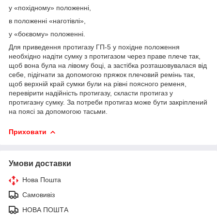
у «похідному» положенні,
в положенні «наготівлі»,
у «боєвому» положенні.
Для приведення протигазу ГП-5 у похідне положення
необхідно надіти сумку з протигазом через праве плече так,
щоб вона була на лівому боці, а застібка розташовувалася від
себе, підігнати за допомогою пряжок плечовий ремінь так,
щоб верхній край сумки були на рівні поясного ременя,
перевірити надійність протигазу, скласти протигаз у
протигазну сумку. За потреби протигаз може бути закріплений
на поясі за допомогою тасьми.
Приховати
Умови доставки
Нова Пошта
Самовивіз
НОВА ПОШТА