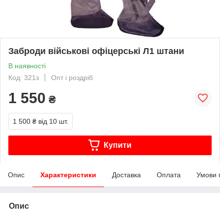
Заброди військові офіцерські Л1 штани
В наявності
Код: 321з
Опт і роздріб
1 550
₴
1 500 ₴
від 10 шт.
Купити
Опис
Характеристики
Доставка
Оплата
Умови 
Опис